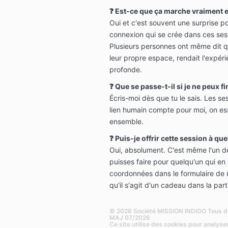
❓ Est-ce que ça marche vraiment e
Oui et c'est souvent une surprise po
connexion qui se crée dans ces ses
Plusieurs personnes ont même dit qu
leur propre espace, rendait l'expéri
profonde.
❓ Que se passe-t-il si je ne peux fi
Écris-moi dès que tu le sais. Les se
lien humain compte pour moi, on ess
ensemble.
❓ Puis-je offrir cette session à qu
Oui, absolument. C'est même l'un d
puisses faire pour quelqu'un qui en 
coordonnées dans le formulaire de r
qu'il s'agit d'un cadeau dans la par
© 2026 Société MISSION INDIGO Tous dr
MAJ 07/2026
Ce site utilise des cookies pour analyser