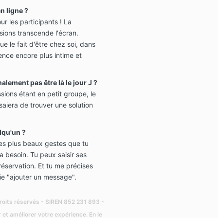
n ligne ?
ur les participants ! La
sions transcende l'écran.
e le fait d'être chez soi, dans
ence encore plus intime et
nalement pas être là le jour J ?
ssions étant en petit groupe, le
aiera de trouver une solution
elqu'un ?
es plus beaux gestes que tu
a besoin. Tu peux saisir ses
éservation. Et tu me précises
tie "ajouter un message".
oits réservés - SIREN 852 231 893 -
 et améliorer votre expérience. En le