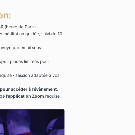
on:
30
(heure de Paris)
s méditation guidée, suivi de 10
envoyé par email sous
t
upe · places limitées pour
equise
· session
adaptée à vos
 pour accéder à l'évènement.
e l'
application Zoom
requise