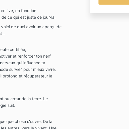
en live, en fonction
e ce qui est juste ce jour-là.
 voici de quoi avoir un aperçu de
s :
ute certifiée,
ctiver et renforcer ton nerf
nerveux qui influence
ta
"mode survie" pour mieux vivre,
l profond et récupérateur la
t au cœur de la terre. Le
gie suit.
 quelque chose s'ouvre. De la
 les autres, vers le vivant. Une