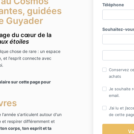
 au Cosmos
Téléphone
antes, guidées
ne Guyader
Souhaitez-vous
age du cœur de la
aux étoiles
elque chose de rare : un espace
, et l'esprit connecte avec
i.
Conservez ce
achats
ulaire sur cette page pour
Je souhaite r
email.
vres
J’ai lu et j’a
l'année s'articulent autour d'un
de cette pag
 et respirer différemment et
ton corps, ton esprit et ta