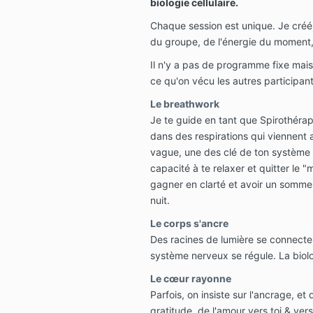
biologie cellulaire.
Chaque session est unique. Je créé 
du groupe, de l'énergie du moment, d
Il n'y a pas de programme fixe mais
ce qu'on vécu les autres participant
Le breathwork
Je te guide en tant que Spirothérape
dans des
respirations qui viennent a
vague, une des clé de ton système 
capacité à te relaxer et quitter le 
gagner en clarté et avoir un sommei
nuit.
Le corps s'ancre
Des racines de lumière se connecten
système nerveux se régule. La biolo
Le cœur rayonne
Parfois, on insiste sur l'ancrage, et
gratitude, de l'amour vers toi & vers