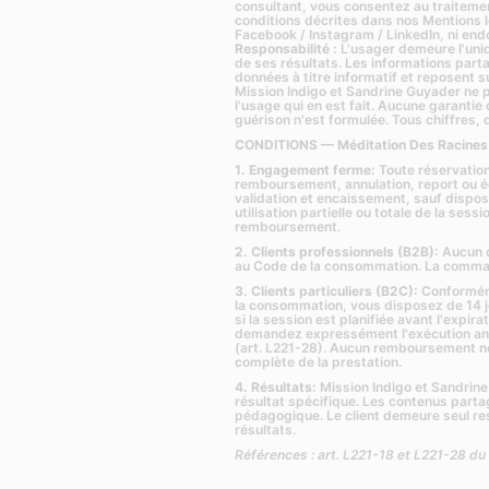
consultant, vous consentez au traiteme
conditions décrites dans nos
Mentions 
Facebook / Instagram / LinkedIn, ni end
Responsabilité :
L'usager demeure l'uni
de ses résultats. Les informations pa
données à titre informatif et reposent 
Mission Indigo et Sandrine Guyader ne 
l'usage qui en est fait. Aucune garantie
guérison n'est formulée. Tous chiffres, d
CONDITIONS — Méditation Des Racines
1. Engagement ferme:
Toute réservation
remboursement, annulation, report ou 
validation et encaissement, sauf disposi
utilisation partielle ou totale de la sess
remboursement.
2. Clients professionnels (B2B):
Aucun d
au Code de la consommation. La command
3. Clients particuliers (B2C):
Conforméme
la consommation, vous disposez de 14 jo
si la session est planifiée avant l'expira
demandez expressément l'exécution anti
(art. L221-28). Aucun remboursement ne
complète de la prestation.
4. Résultats:
Mission Indigo et Sandrin
résultat spécifique. Les contenus partag
pédagogique. Le client demeure seul re
résultats.
Références : art. L221-18 et L221-28 d