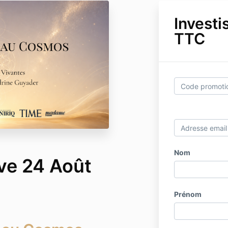
Investi
TTC
Nom
ve 24 Août
Prénom