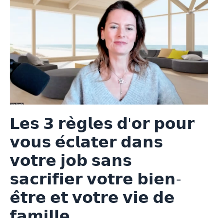
𝗟𝗲𝘀 𝟯 𝗿𝗲̀𝗴𝗹𝗲𝘀 𝗱'𝗼𝗿 𝗽𝗼𝘂𝗿
𝘃𝗼𝘂𝘀 𝗲́𝗰𝗹𝗮𝘁𝗲𝗿 𝗱𝗮𝗻𝘀
𝘃𝗼𝘁𝗿𝗲 𝗷𝗼𝗯 𝘀𝗮𝗻𝘀
𝘀𝗮𝗰𝗿𝗶𝗳𝗶𝗲𝗿 𝘃𝗼𝘁𝗿𝗲 𝗯𝗶𝗲𝗻-
𝗲̂𝘁𝗿𝗲 𝗲𝘁 𝘃𝗼𝘁𝗿𝗲 𝘃𝗶𝗲 𝗱𝗲
𝗳𝗮𝗺𝗶𝗹𝗹𝗲.