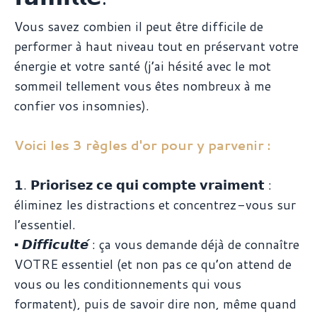
Vous savez combien il peut être difficile de
performer à haut niveau tout en préservant votre
énergie et votre santé (j’ai hésité avec le mot
sommeil tellement vous êtes nombreux à me
confier vos insomnies).
Voici les 3 règles d'or pour y parvenir :
𝟭. 𝗣𝗿𝗶𝗼𝗿𝗶𝘀𝗲𝘇 𝗰𝗲 𝗾𝘂𝗶 𝗰𝗼𝗺𝗽𝘁𝗲 𝘃𝗿𝗮𝗶𝗺𝗲𝗻𝘁 :
éliminez les distractions et concentrez-vous sur
l’essentiel.
▪️ 𝘿𝙞𝙛𝙛𝙞𝙘𝙪𝙡𝙩𝙚́ : ça vous demande déjà de connaître
VOTRE essentiel (et non pas ce qu’on attend de
vous ou les conditionnements qui vous
formatent), puis de savoir dire non, même quand