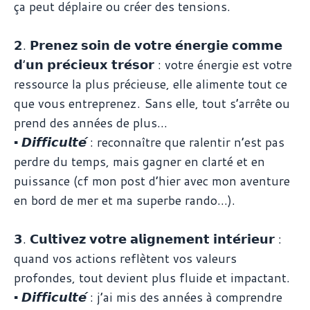
ça peut déplaire ou créer des tensions.
𝟮. 𝗣𝗿𝗲𝗻𝗲𝘇 𝘀𝗼𝗶𝗻 𝗱𝗲 𝘃𝗼𝘁𝗿𝗲 𝗲́𝗻𝗲𝗿𝗴𝗶𝗲 𝗰𝗼𝗺𝗺𝗲
𝗱’𝘂𝗻 𝗽𝗿𝗲́𝗰𝗶𝗲𝘂𝘅 𝘁𝗿𝗲́𝘀𝗼𝗿 : votre énergie est votre
ressource la plus précieuse, elle alimente tout ce
que vous entreprenez. Sans elle, tout s’arrête ou
prend des années de plus…
▪️ 𝘿𝙞𝙛𝙛𝙞𝙘𝙪𝙡𝙩𝙚́ : reconnaître que ralentir n’est pas
perdre du temps, mais gagner en clarté et en
puissance (cf mon post d’hier avec mon aventure
en bord de mer et ma superbe rando…).
𝟯. 𝗖𝘂𝗹𝘁𝗶𝘃𝗲𝘇 𝘃𝗼𝘁𝗿𝗲 𝗮𝗹𝗶𝗴𝗻𝗲𝗺𝗲𝗻𝘁 𝗶𝗻𝘁𝗲́𝗿𝗶𝗲𝘂𝗿 :
quand vos actions reflètent vos valeurs
profondes, tout devient plus fluide et impactant.
▪️ 𝘿𝙞𝙛𝙛𝙞𝙘𝙪𝙡𝙩𝙚́ : j’ai mis des années à comprendre