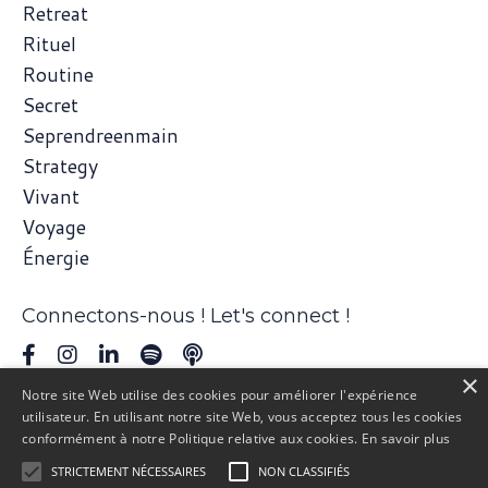
Retreat
Rituel
Routine
Secret
Seprendreenmain
Strategy
Vivant
Voyage
Énergie
Connectons-nous ! Let's connect !
×
Notre site Web utilise des cookies pour améliorer l'expérience
utilisateur. En utilisant notre site Web, vous acceptez tous les cookies
conformément à notre Politique relative aux cookies.
En savoir plus
© 2026 Société MISSION INDIGO Tous droits réservés - SIREN 852
STRICTEMENT NÉCESSAIRES
NON CLASSIFIÉS
231 893 - MAJ 07/2026