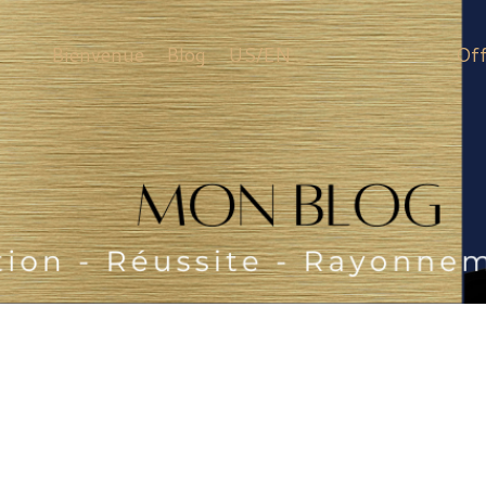
Bienvenue
Blog
US/EN
Of